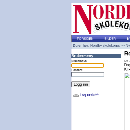
FORSIDEN
BILDER
N
Du er her:
Nordby skolekorps
>>
Ny
R
Brukermeny
Brukernavn:
08.
Dag
Kli
Passord:
Lag utskrift