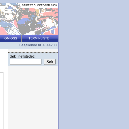
STIFTET 5. OKTOBER 1959
OM OSS
TERMINLISTE
Besøkende nr. 4844208
Søk i nettstedet: