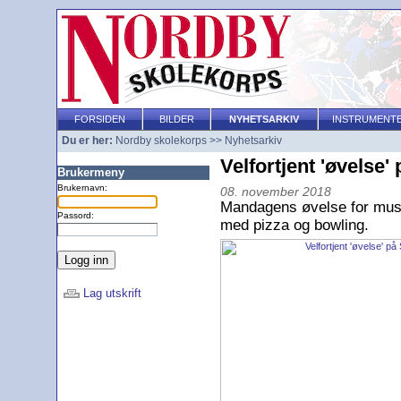
FORSIDEN
BILDER
NYHETSARKIV
INSTRUMENT
Du er her:
Nordby skolekorps
>>
Nyhetsarkiv
Velfortjent 'øvelse'
Brukermeny
Brukernavn:
08. november 2018
Mandagens øvelse for musikan
Passord:
med pizza og bowling.
Lag utskrift