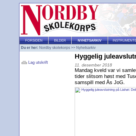
FORSIDEN
BILDER
NYHETSARKIV
INSTRUMENT
Du er her:
Nordby skolekorps
>>
Nyhetsarkiv
Hyggelig juleavslut
Lag utskrift
11. desember 2018
Mandag kveld var vi samlet f
tider slitsom høst med Tus
samspill med Ås JoG.