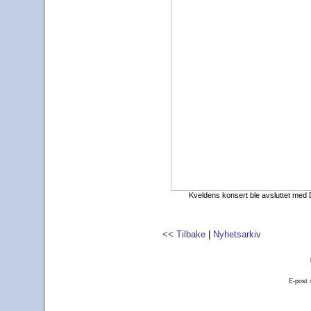
Kveldens konsert ble avsluttet med 
<< Tilbake
|
Nyhetsarkiv
E-post