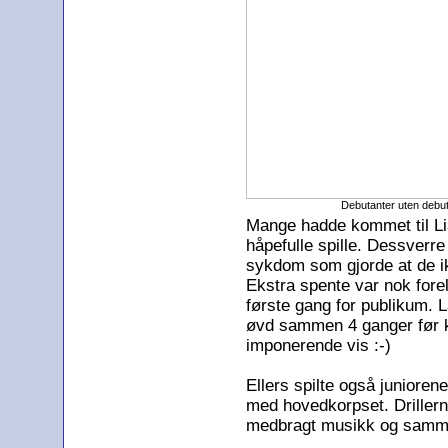
Debutanter uten debut
Mange hadde kommet til Li
håpefulle spille. Dessverr
sykdom som gjorde at de 
Ekstra spente var nok forel
første gang for publikum. 
øvd sammen 4 ganger før ko
imponerende vis :-)
Ellers spilte også juniore
med hovedkorpset. Driller
medbragt musikk og samm