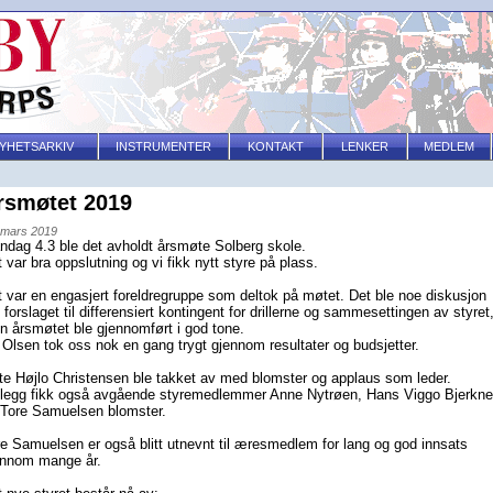
YHETSARKIV
INSTRUMENTER
KONTAKT
LENKER
MEDLEM
rsmøtet 2019
 mars 2019
ndag 4.3 ble det avholdt årsmøte Solberg skole.
 var bra oppslutning og vi fikk nytt styre på plass.
 var en engasjert foreldregruppe som deltok på møtet. Det ble noe diskusjon
forslaget til differensiert kontingent for drillerne og sammesettingen av styret
 årsmøtet ble gjennomført i god tone.
 Olsen tok oss nok en gang trygt gjennom resultater og budsjetter.
te Højlo Christensen ble takket av med blomster og applaus som leder.
tillegg fikk også avgående styremedlemmer Anne Nytrøen, Hans Viggo Bjerkn
 Tore Samuelsen blomster.
e Samuelsen er også blitt utnevnt til æresmedlem for lang og god innsats
ennom mange år.