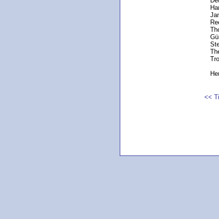
Det
Ha
Jan
Red
Tho
Gün
Ste
Th
Tr
He
<< T