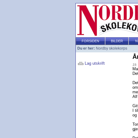
FORSIDEN
BILDER
N
Du er her:
Nordby skolekorps
Å
Lag utskrift
19.
Ma
Det
Det
om 
men
Alf
Git
I 
og
Tor
gj