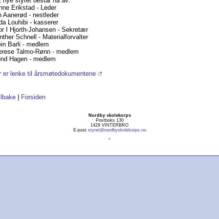
 nye styret består nå av:
nne Erikstad - Leder
 Aanerød - nestleder
a Louhibi - kasserer
r I Hjorth-Johansen - Sekretær
ther Schnell - Materialforvalter
in Barli - medlem
erese Talmo-Rønn - medlem
ond Hagen - medlem
r
er lenke til årsmøtedokumentene
ilbake
|
Forsiden
Nordby skolekorps
Postboks 130
1429 VINTERBRO
E-post
styret@nordbyskolekorps.no
*