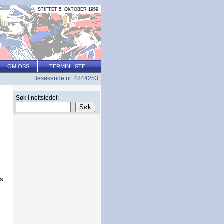
STIFTET 5. OKTOBER 1959
OM OSS
TERMINLISTE
Besøkende nr. 4844253
Søk i nettstedet:
,
es