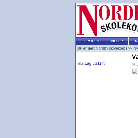
FORSIDEN
BILDER
N
Du er her:
Nordby skolekorps
>>
Ny
Væ
Lag utskrift
26. 