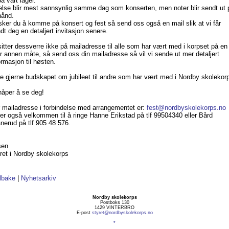
på vårt lager.
lse blir mest sannsynlig samme dag som konserten, men noter blir sendt ut 
hånd.
ker du å komme på konsert og fest så send oss også en mail slik at vi får
dt deg en detaljert invitasjon senere.
sitter dessverre ikke på mailadresse til alle som har vært med i korpset på en
er annen måte, så send oss din mailadresse så vil vi sende ut mer detaljert
ormasjon til høsten.
e gjerne budskapet om jubileet til andre som har vært med i Nordby skolekor
håper å se deg!
 mailadresse i forbindelse med arrangementet er:
fest@nordbyskolekorps.no
er også velkommen til å ringe Hanne Erikstad på tlf 99504340 eller Bård
nerud på tlf 905 48 576.
sen
ret i Nordby skolekorps
lbake
|
Nyhetsarkiv
Nordby skolekorps
Postboks 130
1429 VINTERBRO
E-post
styret@nordbyskolekorps.no
*