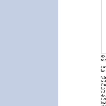
60 
fei
Lør
kon
Vår
til
Pla
kon
På 
det
Har
ins