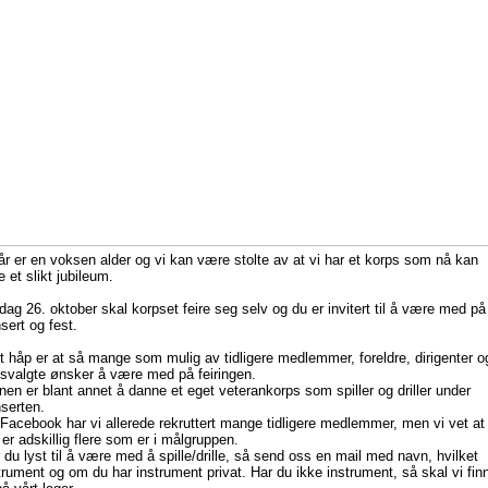
år er en voksen alder og vi kan være stolte av at vi har et korps som nå kan
re et slikt jubileum.
dag 26. oktober skal korpset feire seg selv og du er invitert til å være med på
sert og fest.
t håp er at så mange som mulig av tidligere medlemmer, foreldre, dirigenter o
litsvalgte ønsker å være med på feiringen.
nen er blant annet å danne et eget veterankorps som spiller og driller under
serten.
Facebook har vi allerede rekruttert mange tidligere medlemmer, men vi vet at
 er adskillig flere som er i målgruppen.
 du lyst til å være med å spille/drille, så send oss en mail med navn, hvilket
trument og om du har instrument privat. Har du ikke instrument, så skal vi fin