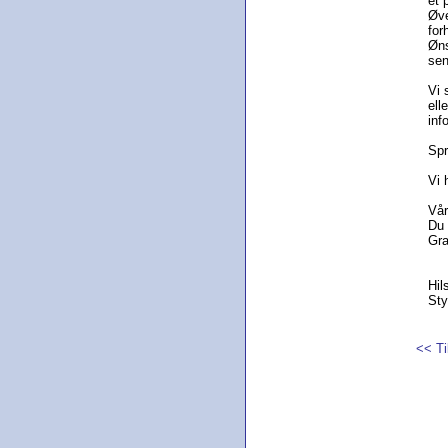
et 
Øve
for
Øns
sen
Vi 
ell
inf
Spr
Vi 
Vår
Du 
Gra
Hil
Sty
<< Ti