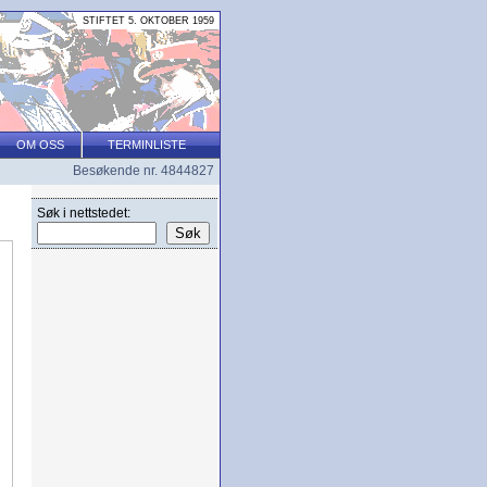
STIFTET 5. OKTOBER 1959
OM OSS
TERMINLISTE
Besøkende nr. 4844827
Søk i nettstedet: