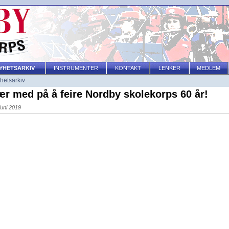
YHETSARKIV
INSTRUMENTER
KONTAKT
LENKER
MEDLEM
hetsarkiv
r med på å feire Nordby skolekorps 60 år!
juni 2019