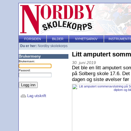
FORSIDEN
BILDER
NYHETSARKIV
INSTRUMENT
Du er her:
Nordby skolekorps
Litt amputert somm
Brukermeny
Brukernavn:
30. juni 2019
Det ble en litt amputert 
Passord:
på Solberg skole 17.6. Det
dagen og siste øvelser før
Lag utskrift