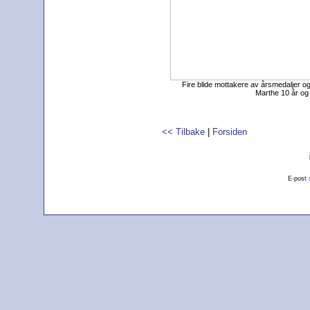
Fire blide mottakere av årsmedaljer og 
Marthe 10 år og 
<< Tilbake
|
Forsiden
E-post