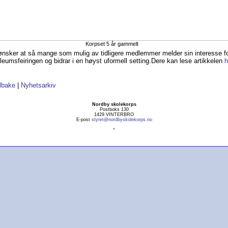
Korpset 5 år gammelt
ønsker at så mange som mulig av tidligere medlemmer melder sin interesse f
ileumsfeiringen og bidrar i en høyst uformell setting.Dere kan lese artikkelen
h
lbake
|
Nyhetsarkiv
Nordby skolekorps
Postboks 130
1429 VINTERBRO
E-post
styret@nordbyskolekorps.no
*