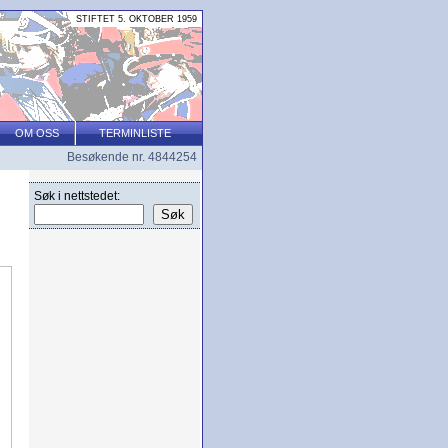
STIFTET 5. OKTOBER 1959
OM OSS
TERMINLISTE
Besøkende nr. 4844254
Søk i nettstedet: