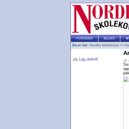
FORSIDEN
BILDER
N
Du er her:
Nordby skolekorps
>>
Ny
Ar
Lag utskrift
19.
Sis
opp
jub