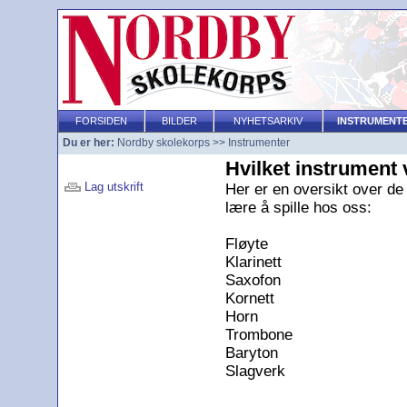
FORSIDEN
BILDER
NYHETSARKIV
INSTRUMENT
Du er her:
Nordby skolekorps
>>
Instrumenter
Hvilket instrument v
Lag utskrift
Her er en oversikt over de
lære å spille hos oss:
Fløyte
Klarinett
Saxofon
Kornett
Horn
Trombone
Baryton
Slagverk