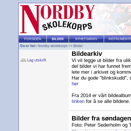
FORSIDEN
BILDER
NYHETSARKIV
INSTRUMENT
Du er her:
Nordby skolekorps
>>
Bilder
Bildearkiv
Vi vil legge ut bilder fra u
Lag utskrift
del bilder vi har funnet frem
lete mer i arkivet og komm
Har du gode "blinkskudd", 
her
Fra 2014 er vårt bildealbum 
linken
for å se alle bildene.
Bilder fra søndage
Foto: Peter Sederholm og 