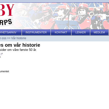
YHETSARKIV
INSTRUMENTER
KONTAKT
LENKER
MEDLEM
 oss
>>
Vår historie
s om vår historie
sider om våre første 50 år.
k
umentet