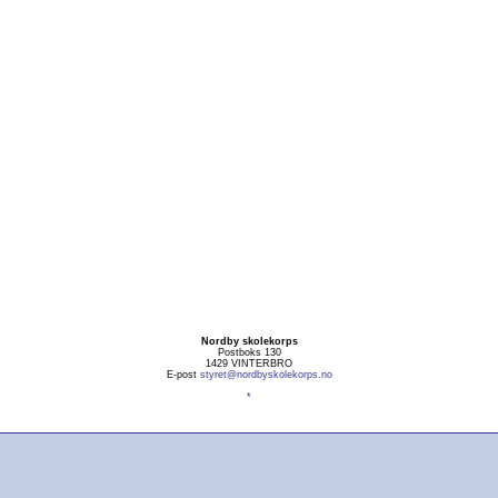
Nordby skolekorps
Postboks 130
1429 VINTERBRO
E-post
styret@nordbyskolekorps.no
*