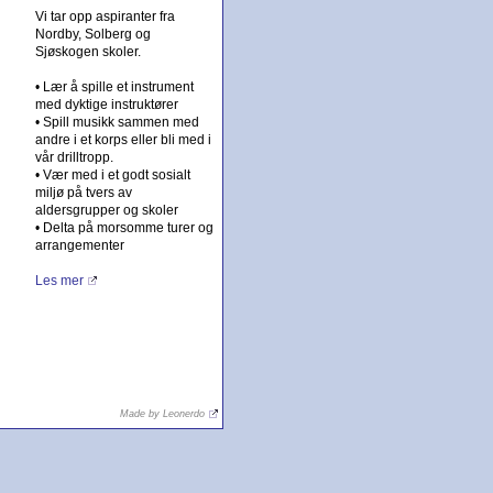
Vi tar opp aspiranter fra
Nordby, Solberg og
Sjøskogen skoler.
• Lær å spille et instrument
med dyktige instruktører
• Spill musikk sammen med
andre i et korps eller bli med i
vår drilltropp.
• Vær med i et godt sosialt
miljø på tvers av
aldersgrupper og skoler
• Delta på morsomme turer og
arrangementer
Les mer
Made by Leonerdo