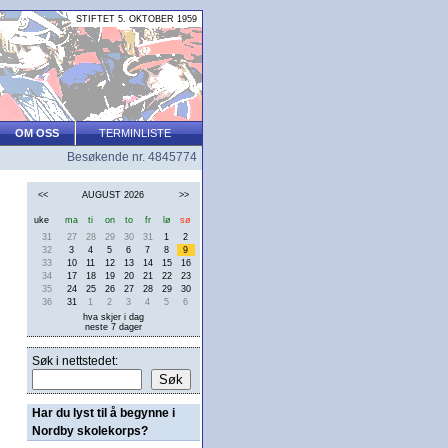
STIFTET 5. OKTOBER 1959
OM OSS
TERMINLISTE
Besøkende nr. 4845774
<<
AUGUST 2026
>>
uke
ma
ti
on
to
fr
lø
sø
31
27
28
29
30
31
1
2
32
3
4
5
6
7
8
9
33
10
11
12
13
14
15
16
34
17
18
19
20
21
22
23
35
24
25
26
27
28
29
30
36
31
1
2
3
4
5
6
hva skjer i dag
neste 7 dager
Søk i nettstedet:
Har du lyst til å begynne i
Nordby skolekorps?