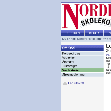
FORSIDEN
BILDER
N
Du er her:
Nordby skolekorps
>>
Om
Le
OM OSS
24 
Korpset i dag
Vedtekter
Klik
her
Årsmøter
for
Tillitsvalgte
å
lese
Vår historie
dok
Æresmedlemmer
Lag utskrift