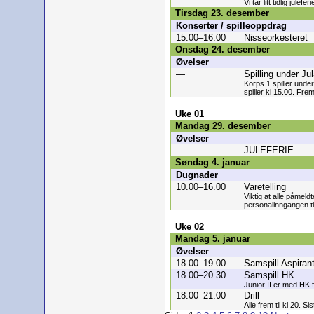
Vi tar litt tidlig juleferi
Tirsdag 23. desember
Konserter / spilleoppdrag
15.00–16.00
Nisseorkesteret
Onsdag 24. desember
Øvelser
—
Spilling under Ju
Korps 1 spiller under
spiller kl 15.00. Fre
Uke 01
Mandag 29. desember
Øvelser
—
JULEFERIE
Søndag 4. januar
Dugnader
10.00–16.00
Varetelling
Viktig at alle påmeld
personalinngangen t
Uke 02
Mandag 5. januar
Øvelser
18.00–19.00
Samspill Aspirant
18.00–20.30
Samspill HK
Junior II er med HK f
18.00–21.00
Drill
Alle frem til kl 20. Si