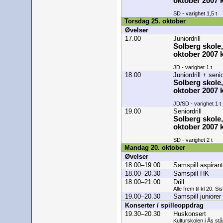
oktober 2007 k
SD - varighet 1,5 t
Torsdag 25. oktober
Øvelser
17.00
Juniordrill
Solberg skole,
oktober 2007 k
JD - varighet 1 t
18.00
Juniordrill + senio
Solberg skole,
oktober 2007 k
JD/SD - varighet 1 t
19.00
Seniordrill
Solberg skole,
oktober 2007 k
SD - varighet 2 t
Mandag 20. oktober
Øvelser
18.00–19.00
Samspill aspirant
18.00–20.30
Samspill HK
18.00–21.00
Drill
Alle frem til kl 20. Si
19.00–20.30
Samspill juniorer
Konserter / spilleoppdrag
19.30–20.30
Huskonsert
Kulturskolen i Ås st