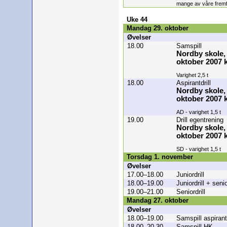
mange av våre fremf
Uke 44
Mandag 29. oktober
Øvelser
18.00
Samspill
Nordby skole,
oktober 2007 k
Varighet 2,5 t
18.00
Aspirantdrill
Nordby skole,
oktober 2007 k
AD - varighet 1,5 t
19.00
Drill egentrening
Nordby skole,
oktober 2007 k
SD - varighet 1,5 t
Torsdag 1. november
Øvelser
17.00–18.00
Juniordrill
18.00–19.00
Juniordrill + senio
19.00–21.00
Seniordrill
Mandag 27. oktober
Øvelser
18.00–19.00
Samspill aspirant
18.00–20.30
Samspill HK