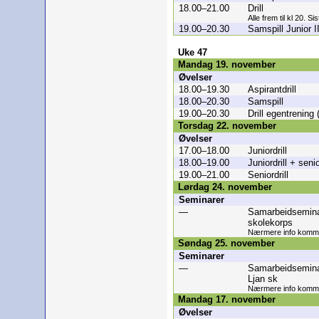
18.00–21.00
Drill
Alle frem til kl 20. Si
19.00–20.30
Samspill Junior I
Uke 47
Mandag 19. november
Øvelser
18.00–19.30
Aspirantdrill
18.00–20.30
Samspill
19.00–20.30
Drill egentrening
Torsdag 22. november
Øvelser
17.00–18.00
Juniordrill
18.00–19.00
Juniordrill + senio
19.00–21.00
Seniordrill
Lørdag 24. november
Seminarer
—
Samarbeidsemina
skolekorps
Nærmere info komm
Søndag 25. november
Seminarer
—
Samarbeidsemina
Ljan sk
Nærmere info komm
Mandag 17. november
Øvelser