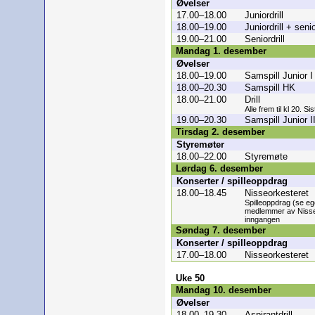
Øvelser
17.00–18.00
Juniordrill
18.00–19.00
Juniordrill + senio
19.00–21.00
Seniordrill
Mandag 1. desember
Øvelser
18.00–19.00
Samspill Junior I
18.00–20.30
Samspill HK
18.00–21.00
Drill
Alle frem til kl 20. Si
19.00–20.30
Samspill Junior I
Tirsdag 2. desember
Styremøter
18.00–22.00
Styremøte
Lørdag 6. desember
Konserter / spilleoppdrag
18.00–18.45
Nisseorkesteret
Spilleoppdrag (se ege
medlemmer av Nisse
inngangen
Søndag 7. desember
Konserter / spilleoppdrag
17.00–18.00
Nisseorkesteret
Uke 50
Mandag 10. desember
Øvelser
18.00–19.30
Aspirantdrill