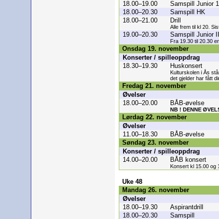
18.00–19.00
Samspill Junior 1
18.00–20.30
Samspill HK
18.00–21.00
Drill
Alle frem til kl 20. Si
19.00–20.30
Samspill Junior I
Fra 19.30 til 20.30 
Onsdag 19. november
Konserter / spilleoppdrag
18.30–19.30
Huskonsert
Kulturskolen i Ås s
det gjelder har fått d
Fredag 21. november
Øvelser
18.00–20.00
BÅB-øvelse
NB ! DENNE ØVEL
Lørdag 22. november
Øvelser
11.00–18.30
BÅB-øvelse
Søndag 23. november
Konserter / spilleoppdrag
14.00–20.00
BÅB konsert
Konsert kl 15.00 og 
Uke 48
Mandag 26. november
Øvelser
18.00–19.30
Aspirantdrill
18.00–20.30
Samspill