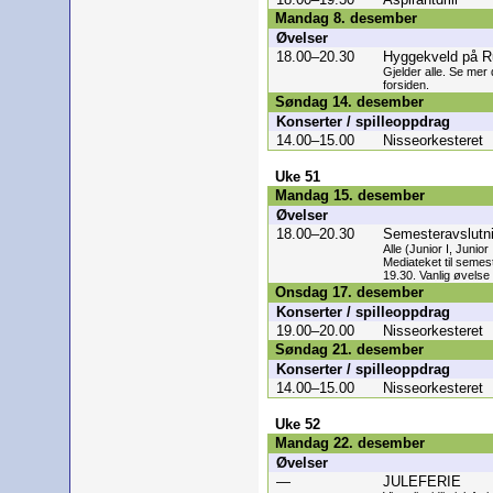
Mandag 8. desember
Øvelser
18.00–20.30
Hyggekveld på R
Gjelder alle. Se mer 
forsiden.
Søndag 14. desember
Konserter / spilleoppdrag
14.00–15.00
Nisseorkesteret
Uke 51
Mandag 15. desember
Øvelser
18.00–20.30
Semesteravslutn
Alle (Junior I, Junior 
Mediateket til semest
19.30. Vanlig øvelse 
Onsdag 17. desember
Konserter / spilleoppdrag
19.00–20.00
Nisseorkesteret
Søndag 21. desember
Konserter / spilleoppdrag
14.00–15.00
Nisseorkesteret
Uke 52
Mandag 22. desember
Øvelser
—
JULEFERIE