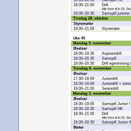
18.00–21.00
Drill
Alle frem til kl 20. Si
19.00–20.30
Samspill juniorer
Tirsdag 28. oktober
Styremøter
19.00–21.00
Styremøte
Uke 45
Mandag 5. november
Øvelser
18.00–19.30
Aspirantdrill
18.00–20.30
Samspill
19.00–20.30
Drill egentrening
Torsdag 8. november
Øvelser
17.00–18.00
Juniordrill
18.00–19.00
Juniordrill + senio
19.00–21.00
Seniordrill
Mandag 3. november
Øvelser
18.00–19.00
Samspill Junior I
18.00–20.30
Samspill HK
18.00–21.00
Drill
Alle frem til kl 20. Si
19.00–20.30
Samspill Junior I
Møter