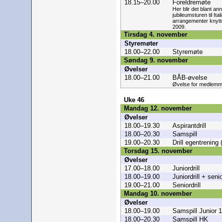
18.15–20.00
Foreldremøte
Her blir det blant an
jubileumsturen til Ita
arrangementer knyttet 
2009.
Tirsdag 4. november
Styremøter
18.00–22.00
Styremøte
Søndag 9. november
Øvelser
18.00–21.00
BÅB-øvelse
Øvelse for medlemm
Uke 46
Mandag 12. november
Øvelser
18.00–19.30
Aspirantdrill
18.00–20.30
Samspill
19.00–20.30
Drill egentrening
Torsdag 15. november
Øvelser
17.00–18.00
Juniordrill
18.00–19.00
Juniordrill + senio
19.00–21.00
Seniordrill
Mandag 10. november
Øvelser
18.00–19.00
Samspill Junior 1
18.00–20.30
Samspill HK