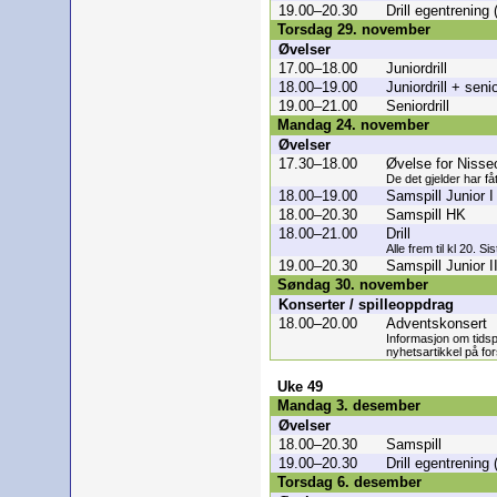
19.00–20.30
Drill egentrening
Torsdag 29. november
Øvelser
17.00–18.00
Juniordrill
18.00–19.00
Juniordrill + senio
19.00–21.00
Seniordrill
Mandag 24. november
Øvelser
17.30–18.00
Øvelse for Nisse
De det gjelder har få
18.00–19.00
Samspill Junior I
18.00–20.30
Samspill HK
18.00–21.00
Drill
Alle frem til kl 20. Si
19.00–20.30
Samspill Junior I
Søndag 30. november
Konserter / spilleoppdrag
18.00–20.00
Adventskonsert
Informasjon om tids
nyhetsartikkel på for
Uke 49
Mandag 3. desember
Øvelser
18.00–20.30
Samspill
19.00–20.30
Drill egentrening
Torsdag 6. desember