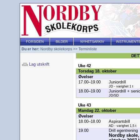
FORSIDEN
BILDER
NYHETSARKIV
INSTRUMENT
Du er her:
Nordby skolekorps
>>
Terminliste
DET
Lag utskrift
Uke 42
Torsdag 18. oktober
Øvelser
17.00–19.00
Juniordrill
JD - varighet 1 t
18.00–19.00
Juniordrill + senio
JD/SD
Uke 43
Mandag 22. oktober
Øvelser
18.00–18.00
Aspirantdrill
AD - varighet 1,5 t
19.00
Drill egentrening
Nordby skole,