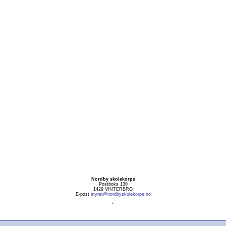
Nordby skolekorps
Postboks 130
1429 VINTERBRO
E-post
styret@nordbyskolekorps.no
*