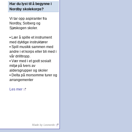
Har du lyst til å begynne i
Nordby skolekorps?
Vi tar opp aspiranter fra
Nordby, Solberg og
Sjøskogen skoler.
• Lær å spille et instrument
med dyktige instruktører
• Spill musikk sammen med
andre i et korps eller bli med i
vår drilltropp.
• Vær med i et godt sosialt
miljø på tvers av
aldersgrupper og skoler
• Delta på morsomme turer og
arrangementer
Les mer
Made by Leonerdo