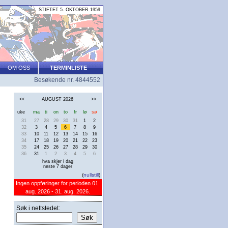
STIFTET 5. OKTOBER 1959
OM OSS
TERMINLISTE
Besøkende nr. 4844552
<<
AUGUST 2026
>>
uke
ma
ti
on
to
fr
lø
sø
31
27
28
29
30
31
1
2
32
3
4
5
6
7
8
9
33
10
11
12
13
14
15
16
34
17
18
19
20
21
22
23
35
24
25
26
27
28
29
30
36
31
1
2
3
4
5
6
hva skjer i dag
neste 7 dager
(
nullstill
)
Ingen oppføringer for perioden 01.
aug. 2026 - 31. aug. 2026.
Søk i nettstedet: