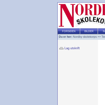
FORSIDEN
BILDER
N
Du er her:
Nordby skolekorps
>>
Te
Lag utskrift