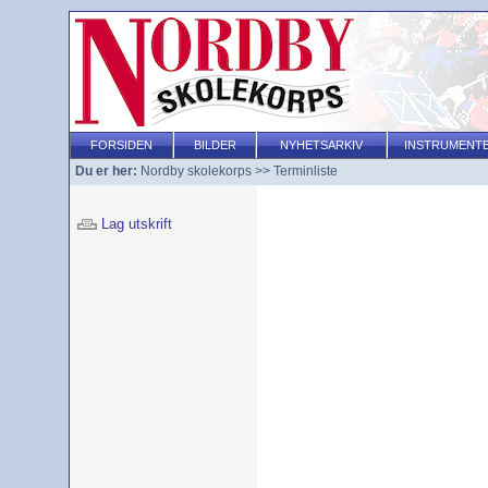
FORSIDEN
BILDER
NYHETSARKIV
INSTRUMENT
Du er her:
Nordby skolekorps
>>
Terminliste
Lag utskrift