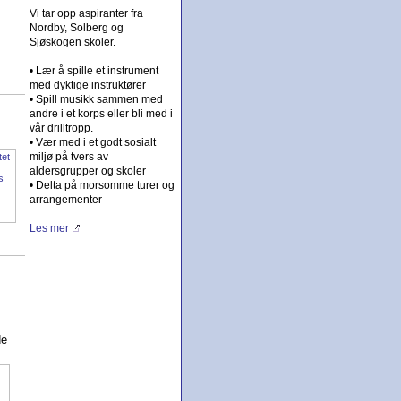
Vi tar opp aspiranter fra
Nordby, Solberg og
Sjøskogen skoler.
• Lær å spille et instrument
med dyktige instruktører
• Spill musikk sammen med
andre i et korps eller bli med i
vår drilltropp.
• Vær med i et godt sosialt
miljø på tvers av
aldersgrupper og skoler
• Delta på morsomme turer og
arrangementer
Les mer
de