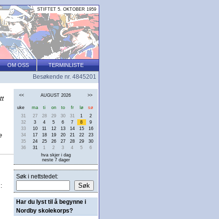
STIFTET 5. OKTOBER 1959
OM OSS
TERMINLISTE
Besøkende nr. 4845201
<<
AUGUST 2026
>>
tt
uke
ma
ti
on
to
fr
lø
sø
31
27
28
29
30
31
1
2
32
3
4
5
6
7
8
9
33
10
11
12
13
14
15
16
e
34
17
18
19
20
21
22
23
35
24
25
26
27
28
29
30
36
31
1
2
3
4
5
6
hva skjer i dag
neste 7 dager
Søk i nettstedet:
:
Har du lyst til å begynne i
Nordby skolekorps?