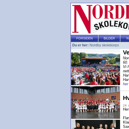
FORSIDEN
BILDER
N
Du er her:
Nordby skolekorps
Ve
Nor
60.
Vi 
net
Har
Har
her
Hv
14.
Her
Flø
Kla
Sax