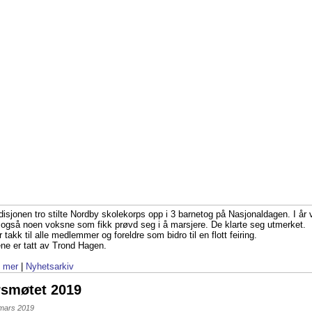
disjonen tro stilte Nordby skolekorps opp i 3 barnetog på Nasjonaldagen. I år 
 også noen voksne som fikk prøvd seg i å marsjere. De klarte seg utmerket.
r takk til alle medlemmer og foreldre som bidro til en flott feiring.
ene er tatt av Trond Hagen.
 mer
|
Nyhetsarkiv
rsmøtet 2019
 mars 2019