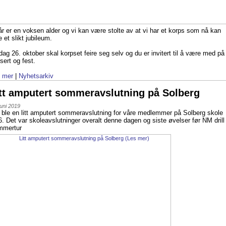
år er en voksen alder og vi kan være stolte av at vi har et korps som nå kan
e et slikt jubileum.
dag 26. oktober skal korpset feire seg selv og du er invitert til å være med på
sert og fest.
 mer
|
Nyhetsarkiv
tt amputert sommeravslutning på Solberg
juni 2019
 ble en litt amputert sommeravslutning for våre medlemmer på Solberg skole
6. Det var skoleavslutninger overalt denne dagen og siste øvelser før NM drill
mmertur