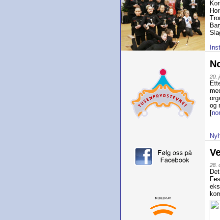
Kor
Hor
Tr
Bar
Sla
Ins
No
20. 
Ett
med
org
og 
[
nor
Nyh
Ve
28. 
Det
Fes
eks
kom