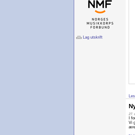
Lag utskrift
Les
N
27. 
I f
Vi 
ære