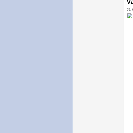
Væ
26. 