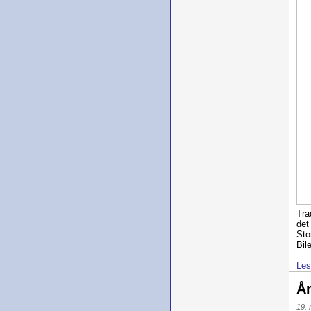
Tra
det
Sto
Bil
Les
Å
19.