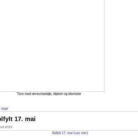
Tore med æresmedalje, diplom og blomster
 mer
lfylt 17. mai
juni 2019