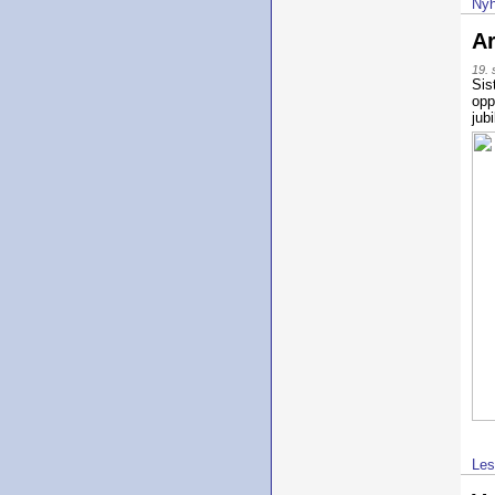
Nyh
Ar
19.
Sis
opp
jub
Les