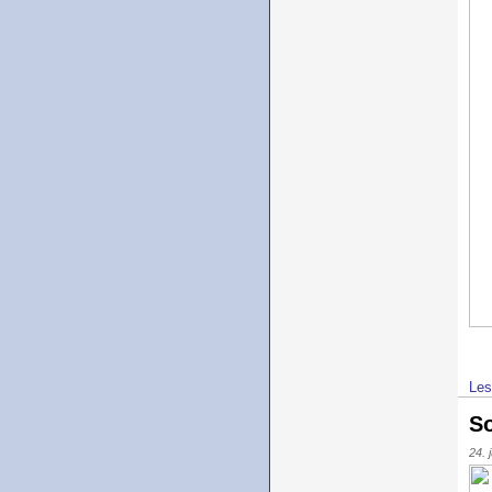
Les
So
24. 