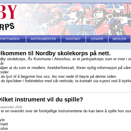
YHETSARKIV
INSTRUMENTER
KONTAKT
LENKER
MEDLEM
lkommen til Nordby skolekorps på nett.
dby skolekorps, Ås Kommune i Akershus, er et janitsjarkorps som er inne i si
 år.
håper at du som er medlem, foreldre/foresatt, finner nyttig informasjon på våre
tsider.
 du lyst til å begynne hos oss, les mer nede til høyre på denne siden.
 du tips/ideer i forbindelse med vår nettside, ta kontakt via e-post ved å trykk
ilket instrument vil du spille?
 september 2020
 er en oversikt over de forskjellige instrumentene du kan lære å spille hos oss
yte
rinett
ofon