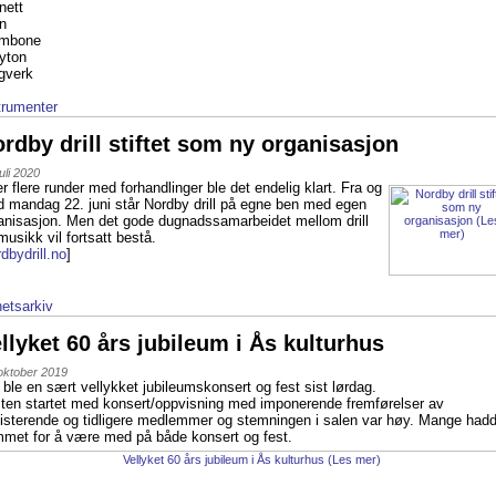
nett
n
ombone
yton
gverk
trumenter
rdby drill stiftet som ny organisasjon
juli 2020
er flere runder med forhandlinger ble det endelig klart. Fra og
 mandag 22. juni står Nordby drill på egne ben med egen
anisasjon. Men det gode dugnadssamarbeidet mellom drill
musikk vil fortsatt bestå.
dbydrill.no
]
etsarkiv
llyket 60 års jubileum i Ås kulturhus
oktober 2019
 ble en sært vellykket jubileumskonsert og fest sist lørdag.
ten startet med konsert/oppvisning med imponerende fremførelser av
isterende og tidligere medlemmer og stemningen i salen var høy. Mange had
met for å være med på både konsert og fest.