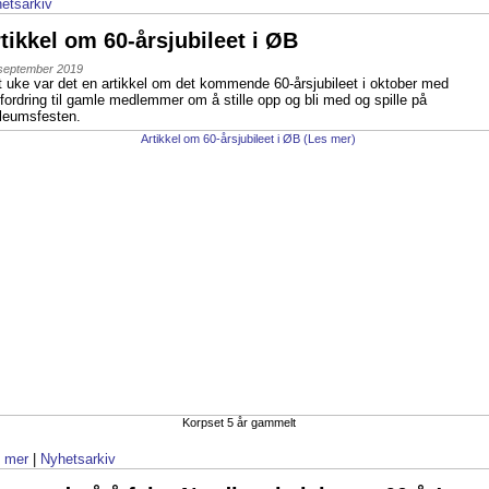
etsarkiv
tikkel om 60-årsjubileet i ØB
 september 2019
t uke var det en artikkel om det kommende 60-årsjubileet i oktober med
fordring til gamle medlemmer om å stille opp og bli med og spille på
ileumsfesten.
Korpset 5 år gammelt
 mer
|
Nyhetsarkiv