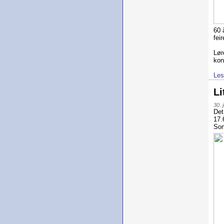
60 
feir
Lør
kon
Les
Li
30. 
Det
17.
So