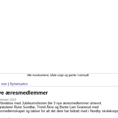
Alle musikantene, både unge og gamle i samspill
 mer
|
Nyhetsarkiv
ye æresmedlemmer
oktober 2019
orbindelse med Jubileumsfesten ble 3 nye æresmedlemmer utnevnt.
gratulerer Rune Sundbø, Trond Åkre og Bente Lien Granerud med
smedlemskapet og takker for alt det dere har bidratt med i Nordby skolekorp